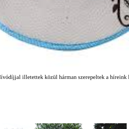
vódíjjal illetettek közül hárman szerepeltek a híreink 