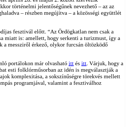
akkor történelmi jelentőségűnek nevezhető – az az
ghaladva – részben megújítva – a közösségi együttlét
díjas fesztivál előtt. “Az Ördögkatlan nem csak a
miatt is: amellett, hogy serkenti a turizmust, így a
ták a messziről érkező, olykor furcsán öltözködő
ánló portálokon már olvasható
itt
és
itt
. Várjuk, hogy a
bat esti folklórműsorban az idén is megválasztják a
fajok komplexitása, a sokszínűségre törekvés mellett
ompás programjával, valamint a fesztiválhoz