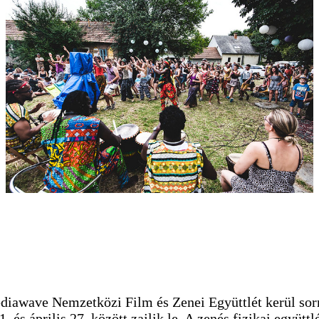
ediawave Nemzetközi Film és Zenei Együttlét kerül sor
. és április 27. között zajlik le. A zenés fizikai együttl