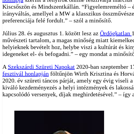
Kiscsőszön és Mindszentkállán. “Figyelemreméltó – és 
irányváltás, amellyel a MW a klasszikus összművészet
preferenciája felé fordult.” – szól a minősítő.
Július 28. és augusztus 1. között lesz az
Ördögkatlan
művészeti tartalom, a magas minőség miatt kiemelkedő,
helyieknek bevételt hoz, helybe viszi a kultúrát és ki
idegeneket el- és befogadni.” – egy mondat a minősítő
A
Szekszárdi Szüreti Napokat
2020-ban szeptember 17.
fesztivál honlapján
föltűnjön Wirth Krisztina és Horvá
2020. év szüreti táncos párját, amely egy évig viseli
kiváló kezdeményezés a helyi intézmények és lakosság
kapcsolódó versenyek, díjak meghirdetésével.” – így 