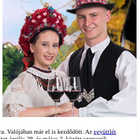
ra. Valójában már el is kezdődött. Az
együttlét
étet április 28. és május 2. között szervezik