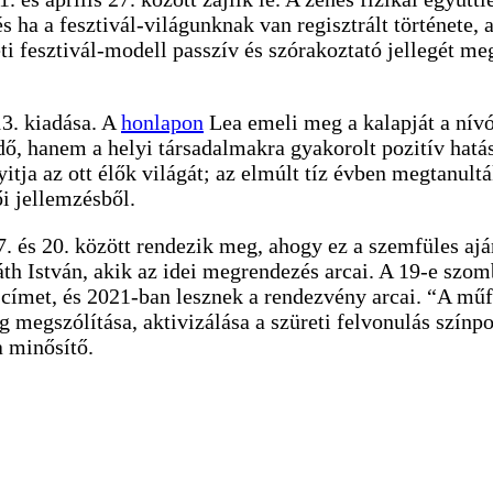
ha a fesztivál-világunknak van regisztrált története, 
i fesztivál-modell passzív és szórakoztató jellegét me
13. kiadása. A
honlapon
Lea emeli meg a kalapját a nívó
 hanem a helyi társadalmakra gyakorolt pozitív hatása 
nyitja az ott élők világát; az elmúlt tíz évben megtanul
i jellemzésből.
 és 20. között rendezik meg, ahogy ez a szemfüles aj
th István, akik az idei megrendezés arcai. A 19-e szom
 a címet, és 2021-ban lesznek a rendezvény arcai. “A mű
 megszólítása, aktivizálása a szüreti felvonulás színp
a minősítő.