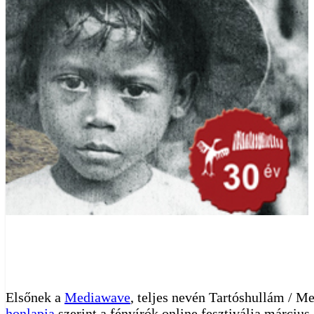
Elsőnek a
Mediawave
, teljes nevén Tartóshullám / M
honlapja
szerint a fényírók online fesztiválja március 1