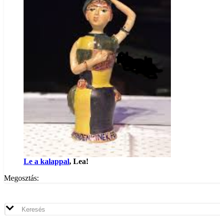
Le a kalappal
, Lea!
Megosztás: