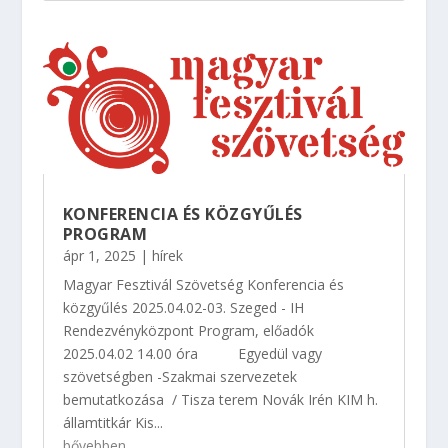
KONFERENCIA ÉS KÖZGYŰLÉS
PROGRAM
ápr 1, 2025
|
hírek
Magyar Fesztivál Szövetség Konferencia és
közgyűlés 2025.04.02-03. Szeged - IH
Rendezvényközpont Program, előadók
2025.04.02 14.00 óra Egyedül vagy
szövetségben -Szakmai szervezetek
bemutatkozása / Tisza terem Novák Irén KIM h.
államtitkár Kis...
bővebben