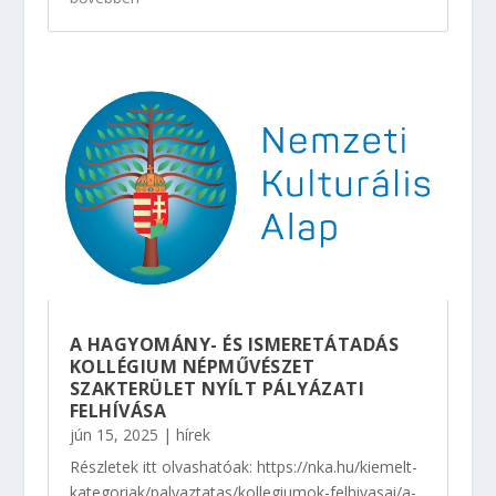
A HAGYOMÁNY- ÉS ISMERETÁTADÁS
KOLLÉGIUM NÉPMŰVÉSZET
SZAKTERÜLET NYÍLT PÁLYÁZATI
FELHÍVÁSA
jún 15, 2025
|
hírek
Részletek itt olvashatóak: https://nka.hu/kiemelt-
kategoriak/palyaztatas/kollegiumok-felhivasai/a-