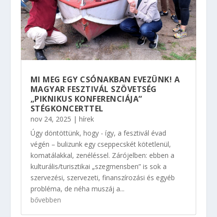
MI MEG EGY CSÓNAKBAN EVEZÜNK! A
MAGYAR FESZTIVÁL SZÖVETSÉG
„PIKNIKUS KONFERENCIÁJA”
STÉGKONCERTTEL
nov 24, 2025
|
hírek
Úgy döntöttünk, hogy - így, a fesztivál évad
végén – bulizunk egy cseppecskét kötetlenül,
komatálakkal, zenéléssel. Zárójelben: ebben a
kulturális/turisztikai „szegmensben” is sok a
szervezési, szervezeti, finanszírozási és egyéb
probléma, de néha muszáj a...
bővebben