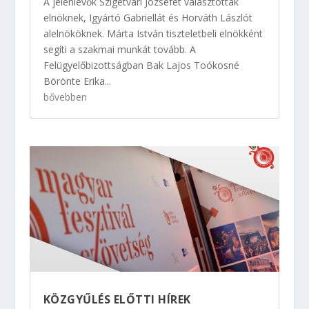
A jelenlévők Szigetvári Józsefet választották
elnöknek, Igyártó Gabriellát és Horváth Lászlót
alelnököknek. Márta István tiszteletbeli elnökként
segíti a szakmai munkát tovább. A
Felügyelőbizottságban Bak Lajos Toókosné
Börönte Erika...
bővebben
KÖZGYŰLÉS ELŐTTI HÍREK