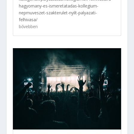
hagyomany-es-ismeretatadas-kollegium-
nepmuveszet-szakterulet-nyilt-palyazati-
felhivasa/
bővebben