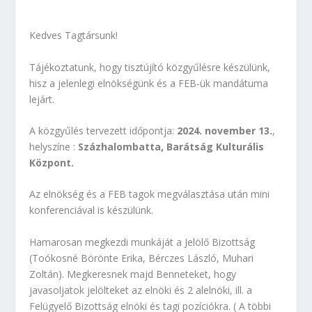
Kedves Tagtársunk!
Tájékoztatunk, hogy tisztújító közgyűlésre készülünk,
hisz a jelenlegi elnökségünk és a FEB-ük mandátuma
lejárt.
A közgyűlés tervezett időpontja:
2024. november 13.
,
helyszíne :
Százhalombatta, Barátság Kulturális
Központ.
Az elnökség és a FEB tagok megválasztása után mini
konferenciával is készülünk.
Hamarosan megkezdi munkáját a Jelölő Bizottság
(Toókosné Börönte Erika, Bérczes László, Muhari
Zoltán). Megkeresnek majd Benneteket, hogy
javasoljatok jelölteket az elnöki és 2 alelnöki, ill. a
Felügyelő Bizottság elnöki és tagi pozíciókra. ( A többi