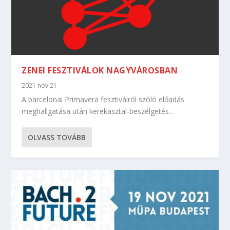
ZENEI FESZTIVÁLOK NAGYVÁROSBAN
2021 nov 21
A barcelonai Primavera fesztiválról szóló előadás
meghallgatása után kerekasztal-beszélgetés...
OLVASS TOVÁBB