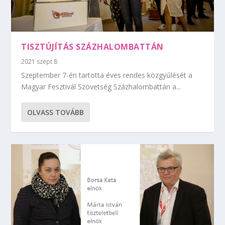
TISZTÚJÍTÁS SZÁZHALOMBATTÁN
2021 szept 8
Szeptember 7-én tartotta éves rendes közgyűlését a
Magyar Fesztivál Szövetség Százhalombattán a...
OLVASS TOVÁBB