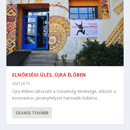
ELNÖKSÉGI ÜLÉS, ÚJRA ÉLŐBEN
2021 júl 15
Újra élőben ülésezett a Szövetség elnöksége, először a
koronavírus járványhelyzet harmadik hulláma...
OLVASS TOVÁBB