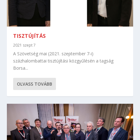
TISZTÚJÍTÁS
2021 szept 7
A Szövetség mai (2021. szeptember 7-i)
százhalombattai tisztújítási közgyűlésén a tagság
Borsa...
OLVASS TOVÁBB