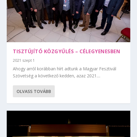
TISZTÚJÍTÓ KÖZGYŰLÉS – CÉLEGYENESBEN
2021 szept 1
Ahogy arról korábban hírt adtunk a Magyar Fesztivál
Szövetség a következő kedden, azaz 2021....
OLVASS TOVÁBB