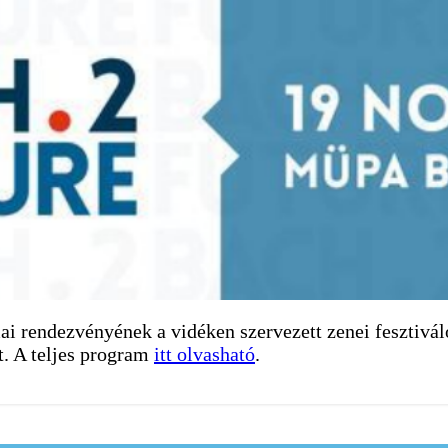
 rendezvényének a vidéken szervezett zenei fesztiválo
t. A teljes program
itt olvasható
.