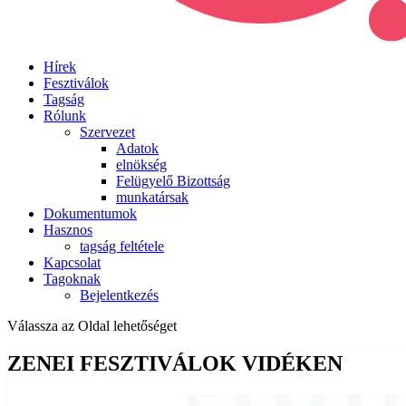
Hírek
Fesztiválok
Tagság
Rólunk
Szervezet
Adatok
elnökség
Felügyelő Bizottság
munkatársak
Dokumentumok
Hasznos
tagság feltétele
Kapcsolat
Tagoknak
Bejelentkezés
Válassza az Oldal lehetőséget
ZENEI FESZTIVÁLOK VIDÉKEN