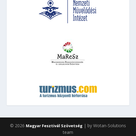
© 2026
| by Wotan-Solutions
Magyar Fesztivál Szövetség
team