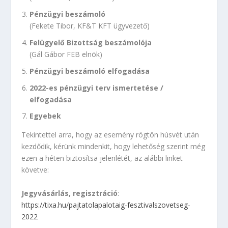
Pénzügyi beszámoló
(Fekete Tibor, KF&T KFT ügyvezető)
Felügyelő Bizottság beszámolója
(Gál Gábor FEB elnök)
Pénzügyi beszámoló elfogadása
2022-es pénzügyi terv ismertetése /
elfogadása
Egyebek
Tekintettel arra, hogy az esemény rögtön húsvét után
kezdődik, kérünk mindenkit, hogy lehetőség szerint még
ezen a héten biztosítsa jelenlétét, az alábbi linket
követve:
Jegyvásárlás, regisztráció
:
https://tixa.hu/pajtatolapalotaig-fesztivalszovetseg-
2022