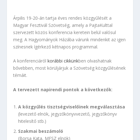
Árpilis 19-20-án tartja éves rendes közgyűlését a
Magyar Fesztivál Szövetség, amely a PajtaKulttal
szervezett közös konferencia keretein belül valósul
meg. A Hagyományok Házába várunk mindenkit az igen
színesnek ígérkező kétnapos programmal.
A konferenciáról
korábbi cikkünk
ben olvashatnak
bővebben, most körüljárjuk a Szövetség közgyűlésének
témáit.
A tervezett napirendi pontok a következők
:
A közgyűlés tisztségviselőinek megválasztása
(levezető elnök, jegyzőkönyvvezető, jegyzőkönyv
hitelesítő stb.)
Szakmai beszámoló
(Borsa Kata, MFSZ elnök)