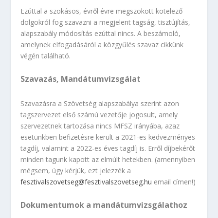
Ezúttal a szokásos, évről évre megszokott kötelező
dolgokról fog szavazni a megjelent tagság, tisztújítás,
alapszabály módosítás ezúttal nincs. A beszámoló,
amelynek elfogadásáról a közgyűlés szavaz cikkünk
végén található.
Szavazás, Mandátumvizsgálat
Szavazásra a Szövetség alapszabálya szerint azon
tagszervezet első számú vezetője jogosult, amely
szervezetnek tartozása nincs MFSZ irányába, azaz
esetünkben befizetésre került a 2021-es kedvezményes
tagdíj, valamint a 2022-es éves tagdíj is. Erről díjbekérőt
minden tagunk kapott az elmúlt hetekben. (amennyiben
mégsem, úgy kérjük, ezt jelezzék a
fesztivalszovetseg@fesztivalszovetseg.hu
email címen!)
Dokumentumok a mandátumvizsgálathoz