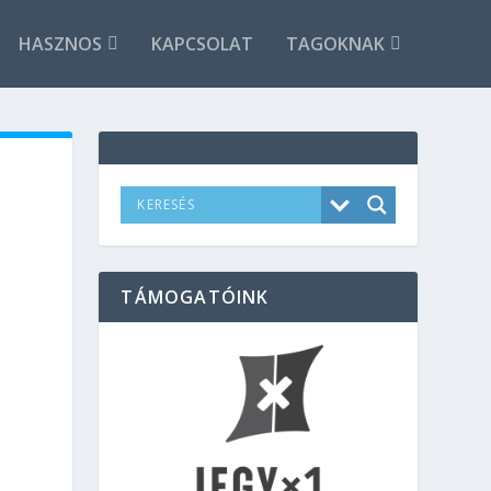
HASZNOS
KAPCSOLAT
TAGOKNAK
TÁMOGATÓINK