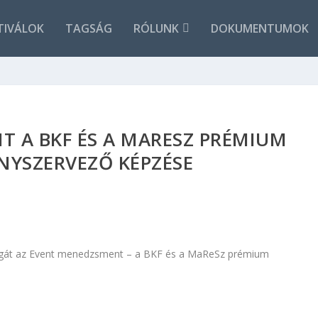
TIVÁLOK
TAGSÁG
RÓLUNK
DOKUMENTUMOK
 A BKF ÉS A MARESZ PRÉMIUM
NYSZERVEZŐ KÉPZÉSE
 magát az Event menedzsment – a BKF és a MaReSz prémium