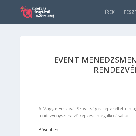
HÍREK
FESZ
EVENT MENEDZSMENT
RENDEZVÉ
A Magyar Fesztivál Szövetség is képviseltette
rendezvényszervező képzése megalkotásában.
Bővebben…