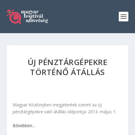
ÚJ PÉNZTÁRGÉPEKRE
TÖRTÉNŐ ÁTÁLLÁS
Magyar Közlönyben megjelentek szerint az új
pénztárgépekre való átállás időpontja: 2013. május 1.
Bővebben…