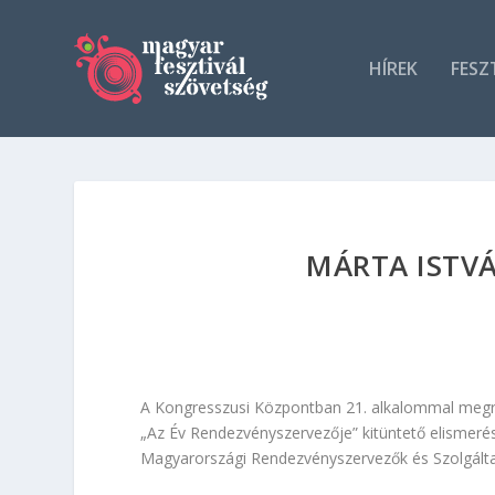
HÍREK
FESZ
MÁRTA ISTVÁ
A Kongresszusi Központban 21. alkalommal megre
„Az Év Rendezvényszervezője” kitüntető elismerés
Magyarországi Rendezvényszervezők és Szolgálta