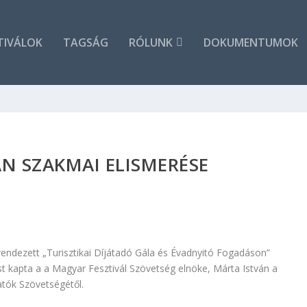
TIVÁLOK
TAGSÁG
RÓLUNK
DOKUMENTUMOK
N SZAKMAI ELISMERÉSE
ndezett „Turisztikai Díjátadó Gála és Évadnyitó Fogadáson”
t kapta a a Magyar Fesztivál Szövetség elnöke, Márta István a
tók Szövetségétől.