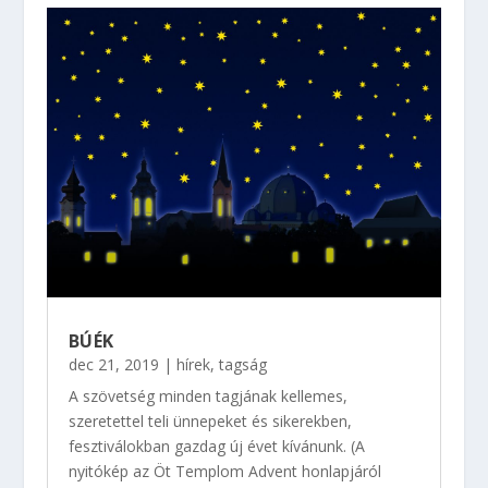
BÚÉK
dec 21, 2019
|
hírek
,
tagság
A szövetség minden tagjának kellemes,
szeretettel teli ünnepeket és sikerekben,
fesztiválokban gazdag új évet kívánunk. (A
nyitókép az Öt Templom Advent honlapjáról