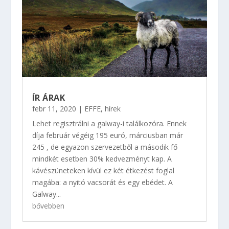
ÍR ÁRAK
febr 11, 2020
|
EFFE
,
hírek
Lehet regisztrálni a galway-i találkozóra. Ennek
díja február végéig 195 euró, márciusban már
245 , de egyazon szervezetből a második fő
mindkét esetben 30% kedvezményt kap. A
kávészüneteken kívül ez két étkezést foglal
magába: a nyitó vacsorát és egy ebédet. A
Galway...
bővebben