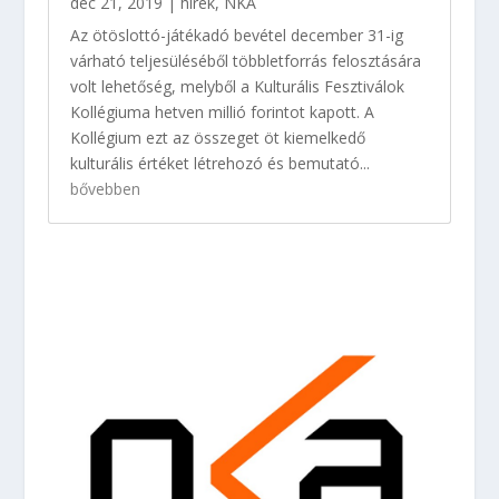
dec 21, 2019
|
hírek
,
NKA
Az ötöslottó-játékadó bevétel december 31-ig
várható teljesüléséből többletforrás felosztására
volt lehetőség, melyből a Kulturális Fesztiválok
Kollégiuma hetven millió forintot kapott. A
Kollégium ezt az összeget öt kiemelkedő
kulturális értéket létrehozó és bemutató...
bővebben