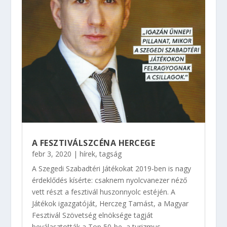
A FESZTIVÁLSZCÉNA HERCEGE
febr 3, 2020
|
hírek
,
tagság
A Szegedi Szabadtéri Játékokat 2019-ben is nagy
érdeklődés kísérte: csaknem nyolcvanezer néző
vett részt a fesztivál huszonnyolc estéjén. A
Játékok igazgatóját, Herczeg Tamást, a Magyar
Fesztivál Szövetség elnöksége tagját
beválasztották a Top 50-be, a turizmus...