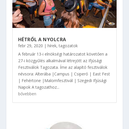
HÉTRŐL A NYOLCRA
febr 29, 2020
|
hírek
,
tagozatok
A február 13-i elnökségi határozatot követően a
27-i közgyűlés alkalmával létrejött az Ifjúsági
Fesztiválok Tagozata. Íme az alapító fesztiválok
névsora: Alterába |Campus | Csiperó | East Fest
| Fehértone |Malomfesztivál | Szegedi Ifjúsági
Napok A tagozathoz...
bővebben