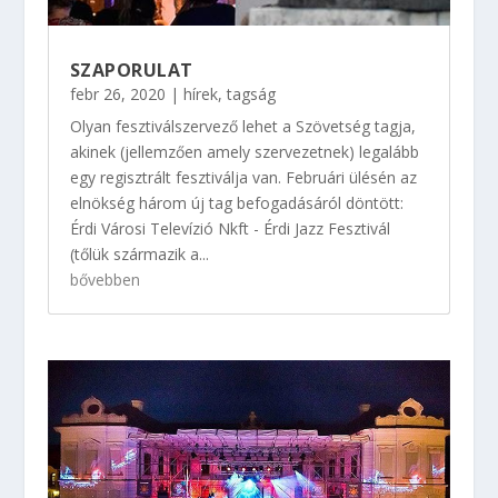
SZAPORULAT
febr 26, 2020
|
hírek
,
tagság
Olyan fesztiválszervező lehet a Szövetség tagja,
akinek (jellemzően amely szervezetnek) legalább
egy regisztrált fesztiválja van. Februári ülésén az
elnökség három új tag befogadásáról döntött:
Érdi Városi Televízió Nkft - Érdi Jazz Fesztivál
(tőlük származik a...
bővebben