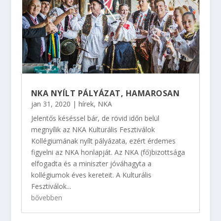
NKA NYÍLT PÁLYÁZAT, HAMAROSAN
jan 31, 2020
|
hírek
,
NKA
Jelentős késéssel bár, de rövid időn belül
megnyílik az NKA Kulturális Fesztiválok
Kollégiumának nyílt pályázata, ezért érdemes
figyelni az NKA honlapját. Az NKA (fő)bizottsága
elfogadta és a miniszter jóváhagyta a
kollégiumok éves kereteit. A Kulturális
Fesztiválok...
bővebben