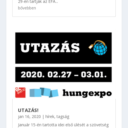
29-én tartják az EFA...
bővebben
UTAZÁS!
jan 16, 2020
|
hírek
,
tagság
Január 15-én tartotta idei első ülését a szövetség