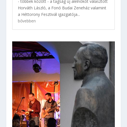
- többek között - a tagság új alelnököt választott
Horváth László, a Fonó Budai Zeneház valamint
a Héttorony Fesztivál igazgatója...
bővebben