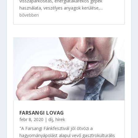
visszaparkosítás, energiatakarékos gépek
használata, veszélyes anyagok kerülése,...
bővebben
FARSANGI LOVAG
febr 8, 2020
|
díj
,
hírek
"A Farsangi Fánkfesztivál jól ötvözi a
hagyományápolást alapul vevő gasztrokulturális