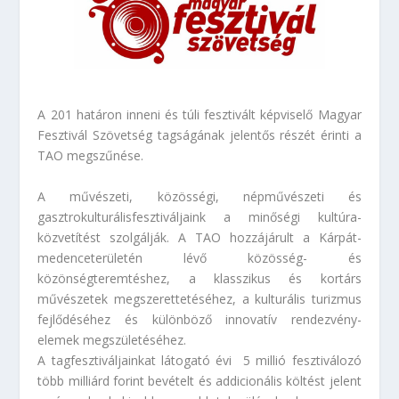
A
201 határon inneni és túli fesztivá
lt képviselő
Magyar
Fesztivál Szövetség
tagságának jelentős részét érinti a
TAO megszűnése.
A
művészeti, közösségi, népművészeti és
gasztrokulturális
fesztiváljaink a minőségi kultúra-
közvetítést szolgálják. A TAO hozzájárult a
Kárpát-
medence
területén lévő közösség- és
közönségteremtéshez, a klasszikus és kortárs
művészetek megszerettetéséhez, a kulturális turizmus
fejlődéséhez és különböző innovatív rendezvény-
elemek megszületéséhez.
A tagfesztiváljainkat látogató évi
5 millió fesztiválozó
több milliárd
forint bevételt és addicionális költést jelent