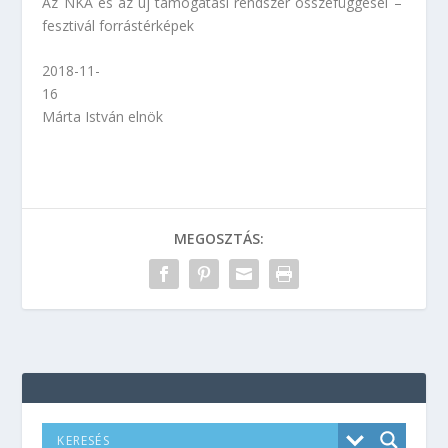
Az NKA és az új támogatási rendszer összefüggései –
fesztivál forrástérképek
2018-11-
16
Márta István
elnök
MEGOSZTÁS: