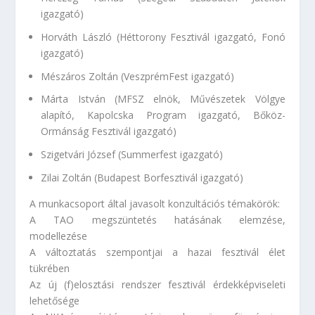
igazgató)
Horváth László (Héttorony Fesztivál igazgató, Fonó
igazgató)
Mészáros Zoltán (VeszprémFest igazgató)
Márta István (MFSZ elnök, Művészetek Völgye
alapító, Kapolcska Program igazgató, Bőköz-
Ormánság Fesztivál igazgató)
Szigetvári József (Summerfest igazgató)
Zilai Zoltán (Budapest Borfesztivál igazgató)
A munkacsoport által javasolt konzultációs témakörök:
A TAO megszüntetés hatásának elemzése,
modellezése
A változtatás szempontjai a hazai fesztivál élet
tükrében
Az új (f)elosztási rendszer fesztivál érdekképviseleti
lehetősége