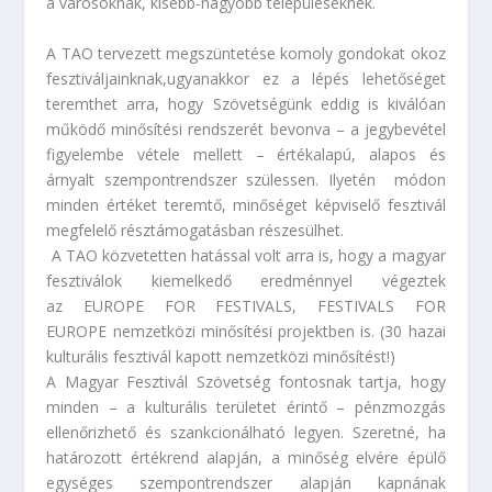
a városoknak, kisebb-nagyobb településeknek.
A TAO tervezett megszüntetése komoly gondokat okoz
fesztiváljainknak,ugyanakkor ez a lépés lehetőséget
teremthet arra, hogy Szövetségünk eddig is kiválóan
működő minősítési rendszerét bevonva – a jegybevétel
figyelembe vétele mellett – értékalapú, alapos és
árnyalt szempontrendszer szülessen. Ilyetén módon
minden értéket teremtő, minőséget képviselő fesztivál
megfelelő résztámogatásban részesülhet.
A TAO közvetetten hatással volt arra is, hogy a magyar
fesztiválok kiemelkedő eredménnyel végeztek
az
EUROPE FOR FESTIVALS, FESTIVALS FOR
EUROPE
nemzetközi minősítési projektben is. (30 hazai
kulturális fesztivál kapott nemzetközi minősítést!)
A Magyar Fesztivál Szövetség fontosnak tartja, hogy
minden – a kulturális területet érintő – pénzmozgás
ellenőrizhető és szankcionálható legyen. Szeretné, ha
határozott értékrend alapján, a minőség elvére épülő
egységes szempontrendszer alapján kapnának