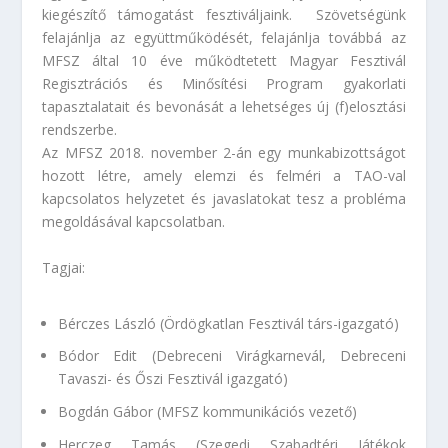
kiegészítő támogatást fesztiváljaink. Szövetségünk
felajánlja az együttműködését, felajánlja továbbá az
MFSZ által 10 éve működtetett
Magyar Fesztivál
Regisztrációs és Minősítési Program
gyakorlati
tapasztalatait és bevonását a lehetséges új (f)elosztási
rendszerbe.
Az MFSZ 2018. november 2-án egy munkabizottságot
hozott létre, amely elemzi és felméri a TAO-val
kapcsolatos helyzetet és javaslatokat tesz a probléma
megoldásával kapcsolatban.
Tagjai
:
Bérczes László (Ördögkatlan Fesztivál társ-igazgató)
Bódor Edit (Debreceni Virágkarnevál, Debreceni
Tavaszi- és Őszi Fesztivál igazgató)
Bogdán Gábor (MFSZ kommunikációs vezető)
Herczeg Tamás (Szegedi Szabadtéri Játékok