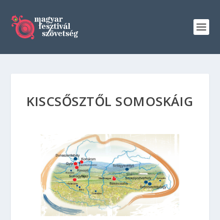
KISCSŐSZTŐL SOMOSKÁIG