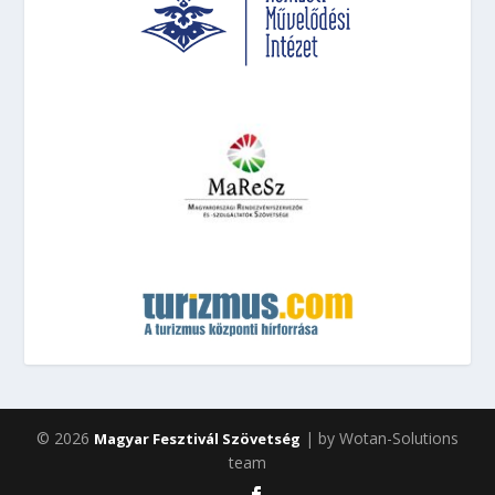
© 2026
| by Wotan-Solutions
Magyar Fesztivál Szövetség
team