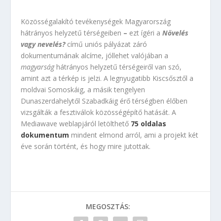
Közösségalakító tevékenységek Magyarország
hátrányos helyzetű térségeiben
–
ezt ígéri a
Növelés
vagy nevelés?
című uniós pályázat záró
dokumentumának alcíme, jóllehet valójában a
magyarság
hátrányos helyzetű térségeiről van szó,
amint azt a térkép is jelzi. A legnyugatibb Kiscsősztől a
moldvai Somoskáig, a másik tengelyen
Dunaszerdahelytől Szabadkáig érő térségben élőben
vizsgálták a fesztiválok közösségépítő hatását. A
Mediawave weblapjáról letölthető
75 oldalas
dokumentum
mindent elmond arról, ami a projekt két
éve során történt, és hogy mire jutottak.
MEGOSZTÁS: