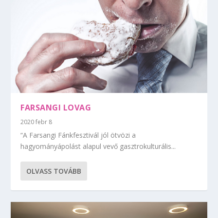
FARSANGI LOVAG
2020 febr 8
“A Farsangi Fánkfesztivál jól ötvözi a
hagyományápolást alapul vevő gasztrokulturális...
OLVASS TOVÁBB