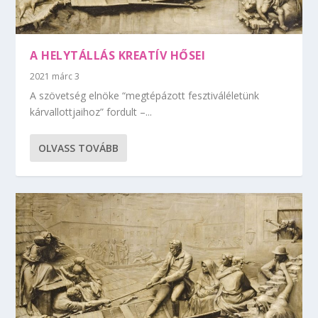
A HELYTÁLLÁS KREATÍV HŐSEI
2021 márc 3
A szövetség elnöke “megtépázott fesztiváléletünk
kárvallottjaihoz” fordult –...
OLVASS TOVÁBB