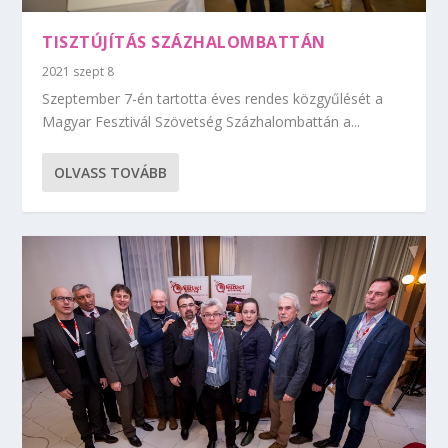
TISZTÚJÍTÁS SZÁZHALOMBATTÁN
2021 szept 8
Szeptember 7-én tartotta éves rendes közgyűlését a
Magyar Fesztivál Szövetség Százhalombattán a...
OLVASS TOVÁBB