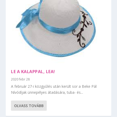
LE A KALAPPAL, LEA!
2020 febr 28
A február 27-i közgyűlés után került sor a Beke Pál
Nívódíjak ünnepélyes átadására, tuba- és...
OLVASS TOVÁBB