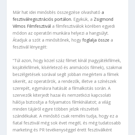
Már hat idei minősítés összegzése olvasható
a
fesztiválregisztrációs portálon.
Egyikük, a
Zsigmond
Vilmos Filmfesztivál
a filmfesztiválok körében egyedi
módon az operatőri munkára helyezi a hangsúlyt.
Átadjuk a szót a minősítőnek, hogy
foglalja össze
a
fesztivál lényegét:
“Túl azon, hogy közel száz filmet kínál (nagyjátékfilmek,
kisjátékfilmek, kísérletező és animációs filmek), szakmai
beszélgetések sorával segít jobban megérteni a filmek
sikerét, az operatőrök, a rendezők, illetve a színészek
szerepét, egymásra hatását a filmalkotás során. A
szervezők kiterjedt hazai és nemzetközi kapcsolati
hálója biztosítja a folyamatos filmkínálatot; a világ
minden tájáról egyre többen jelzik részvételi
szándékukat. A minősítő csak remélni tudja, hogy ez a
fiatal fesztivál még sok évet megél, és még tudatosabb
marketing és PR tevékenységgel érett fesztiválként