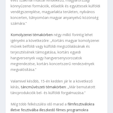
éves szakmai múlttal rendelkező, magyarországi
könnyűzenei formációk, előadók és együttesek külföldi
vendégszereplése, magyarlakta területen, nyilvános
koncerten, túlnyomóan magyar anyanyelvű közönség
számára.”
Komolyzenei témakörben
négy millió forintig lehet
igényelni a következőre: „Kortárs magyar komolyzenei
művek belföldi vagy külföldi megszólalásának és
terjesztésének támogatása, kortárs egyedi
hangversenyek vagy hangversenysorozatok
megrendezése, kortárs koncertszerű rendezvények
megvalósítása.”
Valamivel később, 15-én kedden jár le a következő
kiírás,
táncművészeti témakörben
: „Már bemutatott
táncprodukciók bel- és külföldi forgalmazása.”
Még több felkészülési idő marad a
filmfesztiválokra
illetve fesztiválba illeszkedő filmes programokra