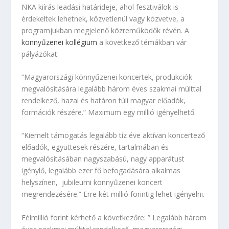
NKA kiírás leadási határideje, ahol fesztiválok is
érdekeltek lehetnek, közvetlenül vagy közvetve, a
programjukban megjelenő közreműködők révén. A
könnyűzenei kollégium
a következő témákban vár
pályázókat:
“Magyarországi könnyűzenei koncertek, produkciók
megvalósítására legalább három éves szakmai múlttal
rendelkező, hazai és határon túli magyar előadók,
formációk részére.” Maximum egy millió igényelhető.
“Kiemelt támogatás legalább tíz éve aktívan koncertező
előadók, együttesek részére, tartalmában és
megvalósításában nagyszabású, nagy apparátust
igénylő, legalább ezer fő befogadására alkalmas
helyszínen, jubileumi könnyűzenei koncert
megrendezésére.” Erre két millió forintig lehet igényelni.
Félmillió forint kérhető a következőre: ” Legalább három