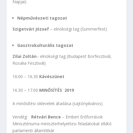
Napjai)
Népművészeti tagozat
Szigetvári József
– elnökségi tag (Summerfest)
Gasztrokulturális tagozat
Zilai Zoltán
– elnökségi tag (Budapest Borfesztivál,
Rosalia Fesztivál)
16:00 – 16.30
Kávészünet
16.30 – 17.00
MINŐSÍTÉS 2019
A minősítési oklevelek átadása (sajtónyilvános)
Vendég:
Rétvári Bence
– Emberi Erőforrások
Minisztériuma miniszterhelyettesi feladatokat ellátó
parlamenti államtitkár