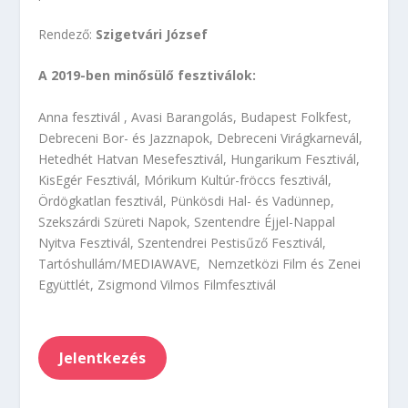
Rendező:
Szigetvári József
A 2019-ben minősülő fesztiválok:
Anna fesztivál , Avasi Barangolás, Budapest Folkfest,
Debreceni Bor- és Jazznapok, Debreceni Virágkarnevál,
Hetedhét Hatvan Mesefesztivál, Hungarikum Fesztivál,
KisEgér Fesztivál, Mórikum Kultúr-fröccs fesztivál,
Ördögkatlan fesztivál, Pünkösdi Hal- és Vadünnep,
Szekszárdi Szüreti Napok, Szentendre Éjjel-Nappal
Nyitva Fesztivál, Szentendrei Pestisűző Fesztivál,
Tartóshullám/MEDIAWAVE, Nemzetközi Film és Zenei
Együttlét, Zsigmond Vilmos Filmfesztivál
Jelentkezés