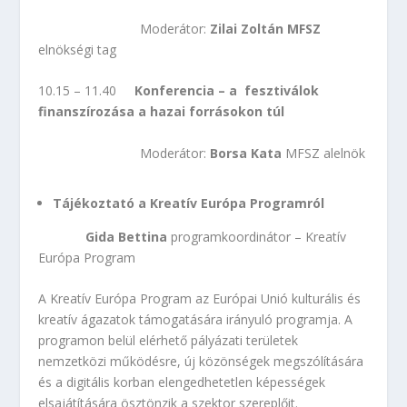
Moderátor:
Zilai Zoltán
MFSZ
elnökségi tag
10.15 – 11.40
Konferencia – a
fesztiválok
finanszírozása a hazai forrásokon túl
Moderátor:
Borsa Kata
MFSZ alelnök
Tájékoztató a Kreatív Európa Programról
Gida Bettina
programkoordinátor – Kreatív
Európa Program
A Kreatív Európa Program az Európai Unió kulturális és
kreatív ágazatok támogatására irányuló programja. A
programon belül elérhető pályázati területek
nemzetközi működésre, új közönségek megszólítására
és a digitális korban elengedhetetlen képességek
elsajátítására ösztönzik a szektor szereplőit.