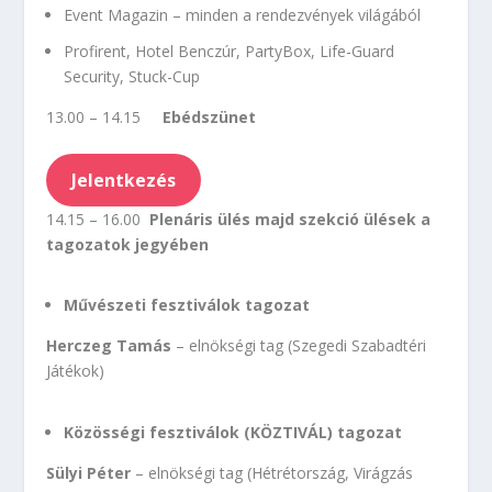
Event Magazin – minden a rendezvények világából
Profirent, Hotel Benczúr, PartyBox, Life-Guard
Security, Stuck-Cup
13.00 – 14.15
Ebédszünet
Jelentkezés
14.15 – 16.00
Plenáris ülés majd szekció ülések a
tagozatok jegyében
Művészeti fesztiválok tagozat
Herczeg Tamás
– elnökségi tag (Szegedi Szabadtéri
Játékok)
Közösségi fesztiválok (KÖZTIVÁL) tagozat
Sülyi Péter
– elnökségi tag (Hétrétország, Virágzás