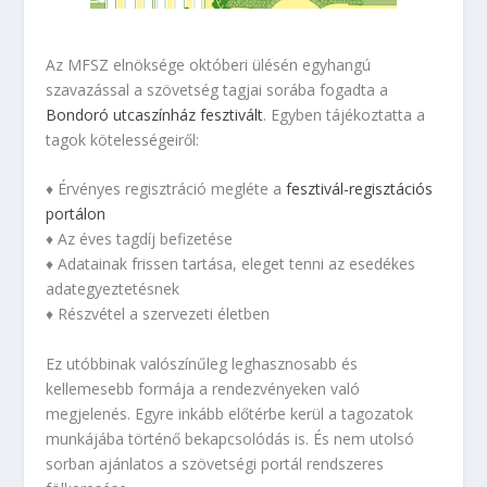
Az MFSZ elnöksége októberi ülésén egyhangú
szavazással a szövetség tagjai sorába fogadta a
Bondoró utcaszínház fesztivált
. Egyben tájékoztatta a
tagok kötelességeiről:
♦ Érvényes regisztráció megléte a
fesztivál-regisztációs
portálon
♦ Az éves tagdíj befizetése
♦ Adatainak frissen tartása, eleget tenni az esedékes
adategyeztetésnek
♦ Részvétel a szervezeti életben
Ez utóbbinak valószínűleg leghasznosabb és
kellemesebb formája a rendezvényeken való
megjelenés. Egyre inkább előtérbe kerül a tagozatok
munkájába történő bekapcsolódás is. És nem utolsó
sorban ajánlatos a szövetségi portál rendszeres