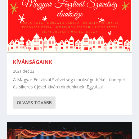
KÍVÁNSÁGAINK
2021 dec 22
A Magyar Fesztivál Szövetség elnöksége békés ünnepet
és sikeres újévet kíván mindenkinek. Egyúttal...
OLVASS TOVÁBB