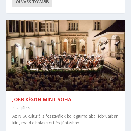
OLVASS TOVÁBB
JOBB KÉSŐN MINT SOHA
2020 júl 15
Az NKA kulturális fesztiválok kollégiuma által februárban
kiírt, majd elhalasztott és júniusban...