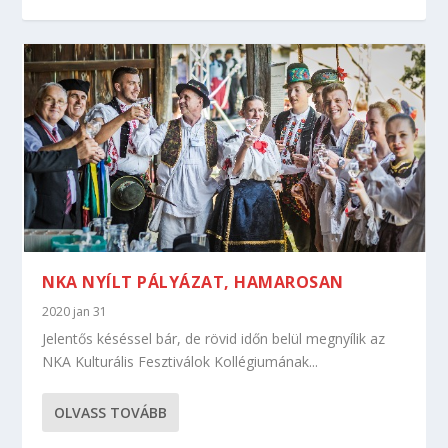
NKA NYÍLT PÁLYÁZAT, HAMAROSAN
2020 jan 31
Jelentős késéssel bár, de rövid időn belül megnyílik az
NKA Kulturális Fesztiválok Kollégiumának...
OLVASS TOVÁBB