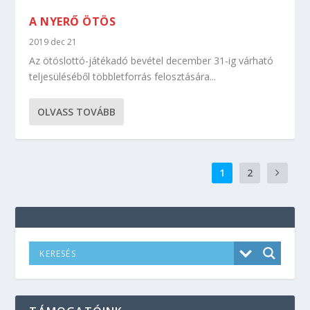
A NYERŐ ÖTÖS
2019 dec 21
Az ötöslottó-játékadó bevétel december 31-ig várható
teljesüléséből többletforrás felosztására...
OLVASS TOVÁBB
1
2