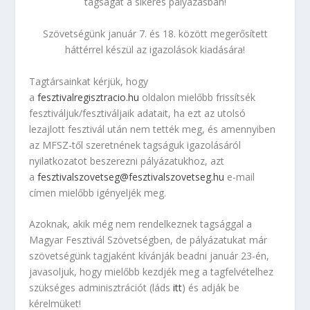
tagságát a sikeres pályázásban!
Szövetségünk január 7. és 18. között megerősített
háttérrel készül az igazolások kiadására!
Tagtársainkat kérjük, hogy
a
fesztivalregisztracio.hu
oldalon mielőbb frissítsék
fesztiváljuk/fesztiváljaik adatait, ha ezt az utolsó
lezajlott fesztivál után nem tették meg, és amennyiben
az MFSZ-től szeretnének tagságuk igazolásáról
nyilatkozatot beszerezni pályázatukhoz, azt
a
fesztivalszovetseg@fesztivalszovetseg.hu
e-mail
címen mielőbb igényeljék meg.
Azoknak, akik még nem rendelkeznek tagsággal a
Magyar Fesztivál Szövetségben, de pályázatukat már
szövetségünk tagjaként kívánják beadni január 23-én,
javasoljuk, hogy mielőbb kezdjék meg a tagfelvételhez
szükséges adminisztrációt (láds
itt
) és adják be
kérelmüket!