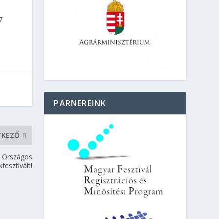
7
PARNEREINK
TKEZŐ
z Országos
fesztivált!