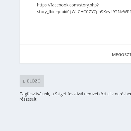
https://facebook.com/story.php?
story_fbid=pfbid0jiWLCHCCZYCphSKey49TNe
MEGOSZT
ELŐZŐ
Tagfesztiválunk, a Sziget fesztivál nemzetközi elismerésbe
részesült