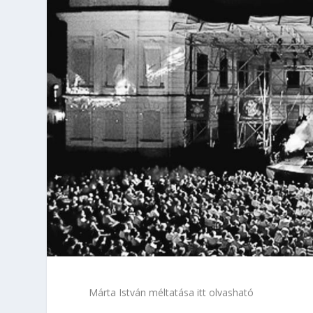
Márta István méltatása itt olvasható