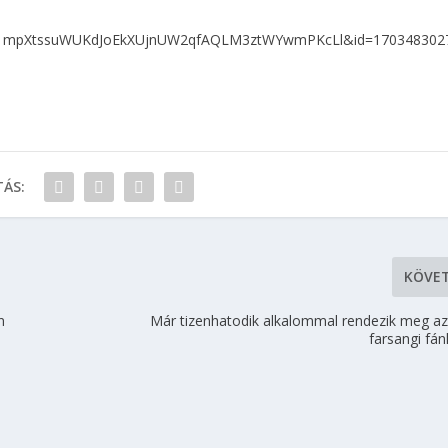
WR1mpXtssuWUKdJoEkXUjnUW2qfAQLM3ztWYwmPKcLl&id=170348302
ÁS:
KÖVE
n
Már tizenhatodik alkalommal rendezik meg a
farsangi fánk