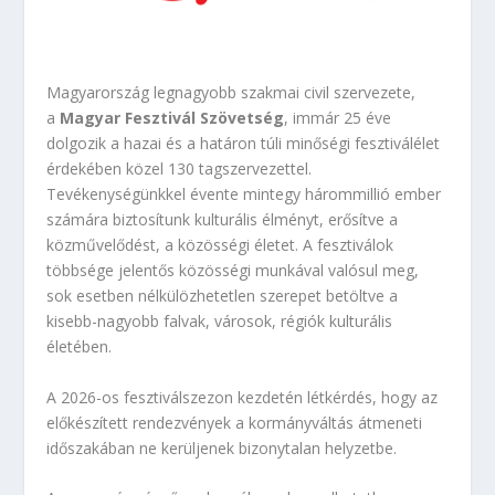
Magyarország legnagyobb szakmai civil szervezete,
a
Magyar Fesztivál Szövetség
, immár 25 éve
dolgozik a hazai és a határon túli minőségi fesztiválélet
érdekében közel 130 tagszervezettel.
Tevékenységünkkel évente mintegy hárommillió ember
számára biztosítunk kulturális élményt, erősítve a
közművelődést, a közösségi életet. A fesztiválok
többsége jelentős közösségi munkával valósul meg,
sok esetben nélkülözhetetlen szerepet betöltve a
kisebb-nagyobb falvak, városok, régiók kulturális
életében.
A 2026-os fesztiválszezon kezdetén létkérdés, hogy az
előkészített rendezvények a kormányváltás átmeneti
időszakában ne kerüljenek bizonytalan helyzetbe.