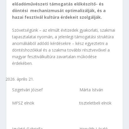
előadóművészeti támogatás előkészítő- és
döntési mechanizmusát optimalizálják, és a
hazai fesztivál kultúra érdekeit szolgálják.
Szövetségünk – az elmúlt évtizedek gyakorlati, szakmai
tapasztalatai nyomán, a jelenlegi támogatási struktúra
anomáliáiból adódó kérdésekre – kész egyeztetni a
döntéshozókkal és a szakma további résztvevőivel a
magyar fesztiválkultúra zavartalan működése
érdekében.
április 21.
Szigetvári József Márta István
MFSZ elnök tiszteletbeli elnök
Igyártó Gabriella Horváth László