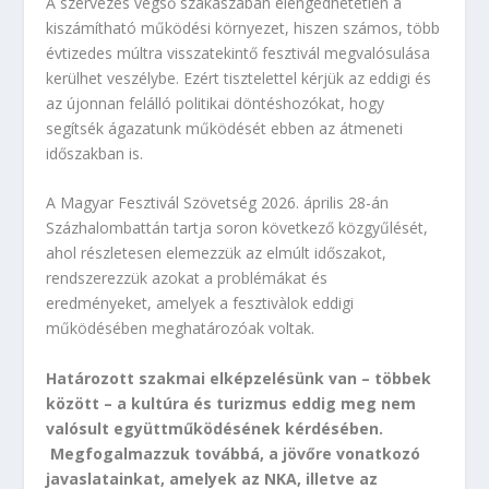
A szervezés végső szakaszában elengedhetetlen a
kiszámítható működési környezet, hiszen számos, több
évtizedes múltra visszatekintő fesztivál megvalósulása
kerülhet veszélybe. Ezért tisztelettel kérjük az eddigi és
az újonnan felálló politikai döntéshozókat, hogy
segítsék ágazatunk működését ebben az átmeneti
időszakban is.
A Magyar Fesztivál Szövetség 2026. április 28-án
Százhalombattán tartja soron következő közgyűlését,
ahol részletesen elemezzük az elmúlt időszakot,
rendszerezzük azokat a problémákat és
eredményeket, amelyek a fesztivàlok eddigi
működésében meghatározóak voltak.
Határozott szakmai elképzelésünk van – többek
között – a kultúra és turizmus eddig meg nem
valósult együttműködésének kérdésében.
Megfogalmazzuk továbbá, a jövőre vonatkozó
javaslatainkat, amelyek az NKA, illetve az