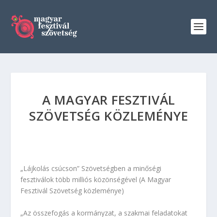
A MAGYAR FESZTIVÁL
SZÖVETSÉG KÖZLEMÉNYE
„Lájkolás csúcson” Szövetségben a minőségi
fesztiválok több milliós közönségével (A Magyar
Fesztivál Szövetség közleménye)
„Az összefogás a kormányzat, a szakmai feladatokat