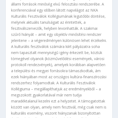
állami források minőség elvű felosztási rendszerébe. A
konferenciával egy időben látott napvilágot az NKA
Kulturális Fesztiválok Kollégiumának legutóbbi döntése,
melynek aktuális tanulságait az érintettek, a
fesztiválszervezők, helyben levonhatták. A szakmai
szűrő hiányát – amit egy objektív minősítési rendszer
jelentene – a végeredményen különösen lehet érzékelni.
A kulturális fesztiválok számára kiírt pályázatra soha
nem tapasztalt mennyiségű igény érkezett be, köztük
tömegével olyanok (közművelődési események, városi
protokoll rendezvények), amelyek korábban alapvetően
a települési és megyei forrásokra támaszkodtak, ám
ezek hiányában most az országos kultúra-finanszírozási
rendszerhez folyamodtak. A Kulturális Fesztiválok
Kollégiuma – megállapíthatjuk az eredményekből – a
megszokott gyakorlatával már nem tudja
maradéktalanul kezelni ezt a helyzetet. A támogatottak
között van olyan, amely nem fesztivál, még csak nem is
kulturális esemény, viszont hiányzanak bizonyítottan