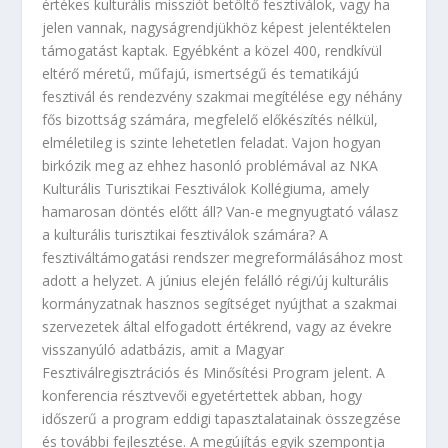
értékes kulturális missziót betöltő fesztiválok, vagy ha
jelen vannak, nagyságrendjükhöz képest jelentéktelen
támogatást kaptak. Egyébként a közel 400, rendkívül
eltérő méretű, műfajú, ismertségű és tematikájú
fesztivál és rendezvény szakmai megítélése egy néhány
fős bizottság számára, megfelelő előkészítés nélkül,
elméletileg is szinte lehetetlen feladat. Vajon hogyan
birkózik meg az ehhez hasonló problémával az NKA
Kulturális Turisztikai Fesztiválok Kollégiuma, amely
hamarosan döntés előtt áll? Van-e megnyugtató válasz
a kulturális turisztikai fesztiválok számára? A
fesztiváltámogatási rendszer megreformálásához most
adott a helyzet. A június elején felálló régi/új kulturális
kormányzatnak hasznos segítséget nyújthat a szakmai
szervezetek által elfogadott értékrend, vagy az évekre
visszanyúló adatbázis, amit a Magyar
Fesztiválregisztrációs és Minősítési Program jelent. A
konferencia résztvevői egyetértettek abban, hogy
időszerű a program eddigi tapasztalatainak összegzése
és további fejlesztése. A megújítás egyik szempontja