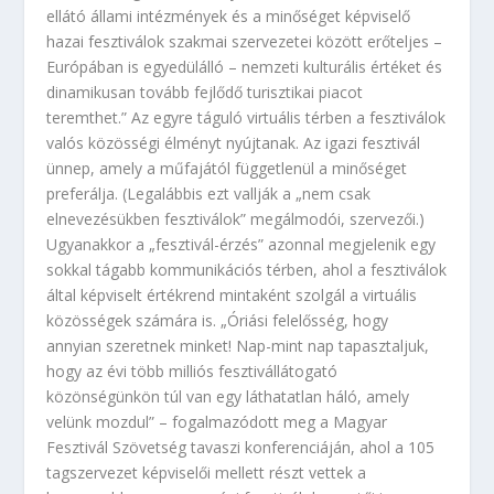
ellátó állami intézmények és a minőséget képviselő
hazai fesztiválok szakmai szervezetei között erőteljes –
Európában is egyedülálló – nemzeti kulturális értéket és
dinamikusan tovább fejlődő turisztikai piacot
teremthet.” Az egyre táguló virtuális térben a fesztiválok
valós közösségi élményt nyújtanak. Az igazi fesztivál
ünnep, amely a műfajától függetlenül a minőséget
preferálja. (Legalábbis ezt vallják a „nem csak
elnevezésükben fesztiválok” megálmodói, szervezői.)
Ugyanakkor a „fesztivál-érzés” azonnal megjelenik egy
sokkal tágabb kommunikációs térben, ahol a fesztiválok
által képviselt értékrend mintaként szolgál a virtuális
közösségek számára is. „Óriási felelősség, hogy
annyian szeretnek minket! Nap-mint nap tapasztaljuk,
hogy az évi több milliós fesztivállátogató
közönségünkön túl van egy láthatatlan háló, amely
velünk mozdul” – fogalmazódott meg a Magyar
Fesztivál Szövetség tavaszi konferenciáján, ahol a 105
tagszervezet képviselői mellett részt vettek a