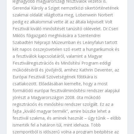
legnagyobb magyarországi fesztiválok vezetői is.
Gerendai Károly a Sziget nemzetközi sikertörténetének
szakmai oldalát világította meg, Lobenwein Norbert
pedig ez alkalommal vette át az általa képviselt Volt
Fesztivál kiváló minősítését tanúsító oklevelet. Dr.Cseri
Miklós főigazgató meghívására a Szentendrei
Szabadtéri Néprajzi Múzeumban és Leányfalun tartott
két napos összejövetelen szó esett a hungarikumok és
a fesztiválok kapcsolatáról, valamint a Magyar
Fesztiválregisztrációs és Minősítési Program eddigi
működéséről és jövőjéről, amihez Kathrin Deventer, az
Európai Fesztivál Szövetségének főtitkára is
csatlakozott. Előadásában kiemelte, hogy a most
formálódó európai fesztiválminősítési rendszer alapjául
jórészt a Magyarországon 2008. óta működő
regisztrációs és minősítési rendszer szolgált. Ez az a
fajta „kiváló magyar termék”, amire büszke lehet a
fesztivál szakma, és aminek hasznát – úgy tűnik – előbb
ismerték fel a határon túl, mint idehaza. Több
szempontból is időszerű volna a program beépítése az