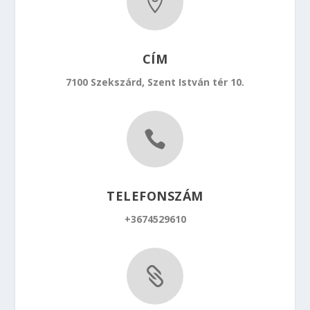

CÍM
7100 Szekszárd, Szent István tér 10.

TELEFONSZÁM
+3674529610
