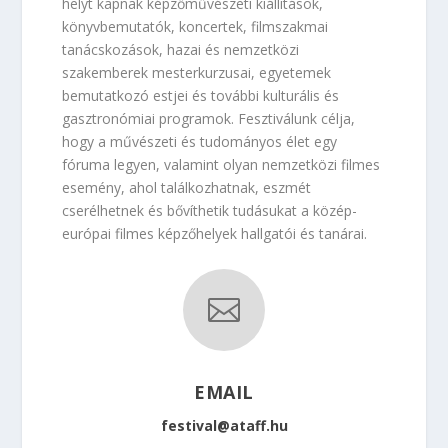
helyt kapnak képzőművészeti kiállítások,
könyvbemutatók, koncertek, filmszakmai
tanácskozások, hazai és nemzetközi
szakemberek mesterkurzusai, egyetemek
bemutatkozó estjei és további kulturális és
gasztronómiai programok. Fesztiválunk célja,
hogy a művészeti és tudományos élet egy
fóruma legyen, valamint olyan nemzetközi filmes
esemény, ahol találkozhatnak, eszmét
cserélhetnek és bővíthetik tudásukat a közép-
európai filmes képzőhelyek hallgatói és tanárai.

EMAIL
festival@ataff.hu