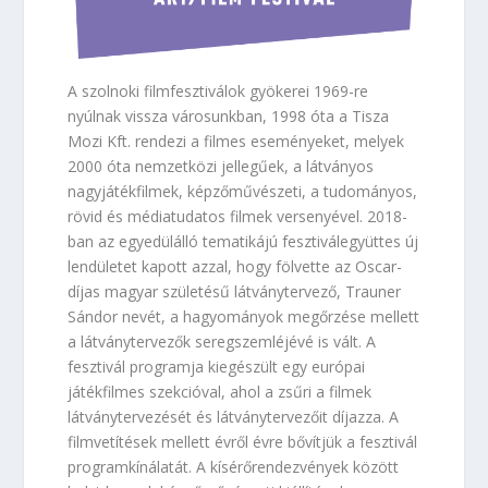
A szolnoki filmfesztiválok gyökerei 1969-re
nyúlnak vissza városunkban, 1998 óta a Tisza
Mozi Kft. rendezi a filmes eseményeket, melyek
2000 óta nemzetközi jellegűek, a látványos
nagyjátékfilmek, képzőművészeti, a tudományos,
rövid és médiatudatos filmek versenyével. 2018-
ban az egyedülálló tematikájú fesztiválegyüttes új
lendületet kapott azzal, hogy fölvette az Oscar-
díjas magyar születésű látványtervező, Trauner
Sándor nevét, a hagyományok megőrzése mellett
a látványtervezők seregszemléjévé is vált. A
fesztivál programja kiegészült egy európai
játékfilmes szekcióval, ahol a zsűri a filmek
látványtervezését és látványtervezőit díjazza. A
filmvetítések mellett évről évre bővítjük a fesztivál
programkínálatát. A kísérőrendezvények között