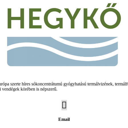
urópa szerte híres sókoncentrátumú gyógyhatású termálvizének, termál
di vendégek körében is népszerű.

Email