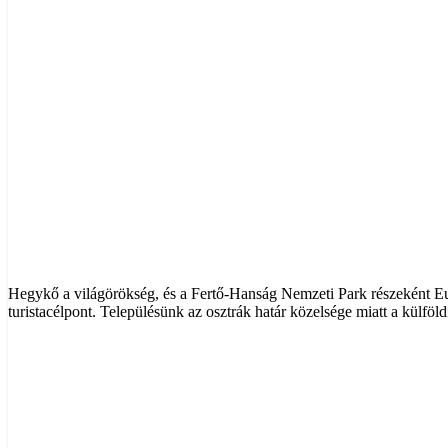
Hegykő a világörökség, és a Fertő-Hanság Nemzeti Park részeként E
turistacélpont. Településünk az osztrák határ közelsége miatt a külföl