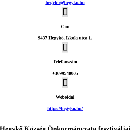
hegyko@hegyko.hu

Cím
9437 Hegykő, Iskola utca 1.

Telefonszám
+3699540005

Weboldal
https://hegyko.hu/
Hegykő Község Önkormányzata fesztiválja