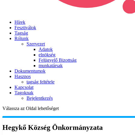
Hírek
Fesztiválok
Tagság
Rólunk
Szervezet
Adatok
elnökség
Felügyelő Bizottság
munkatársak
Dokumentumok
Hasznos
tagság feltétele
Kapcsolat
Tagoknak
Bejelentkezés
Válassza az Oldal lehetőséget
Hegykő Község Önkormányzata