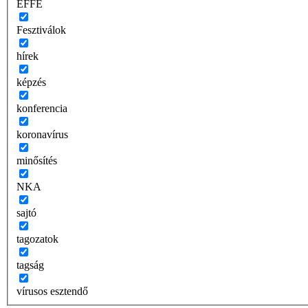
EFFE
Fesztiválok
hírek
képzés
konferencia
koronavírus
minősítés
NKA
sajtó
tagozatok
tagság
vírusos esztendő