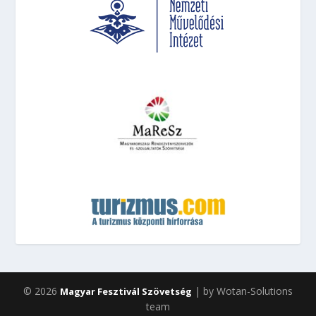
© 2026
| by Wotan-Solutions
Magyar Fesztivál Szövetség
team