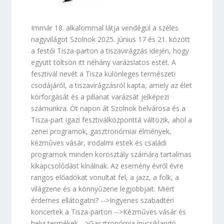
Immár 18. alkalommal látja vendégül a széles
nagyvilágot Szolnok 2025. június 17 és 21. között
a festői Tisza-parton a tiszavirágzás idején, hogy
együtt töltsön itt néhány varázslatos estét. A
fesztivál nevét a Tisza különleges természeti
csodájáról, a tiszavirágzásról kapta, amely az élet
körforgását és a pillanat varázsát jelképezi
számunkra. Öt napon át Szolnok belvárosa és a
Tisza-part igazi fesztiválközponttá változik, ahol a
zenei programok, gasztronómiai élmények,
kézműves vásár, irodalmi estek és családi
programok minden korosztály számára tartalmas
kikapcsolódást kínálnak. Az esemény évről évre
rangos előadókat vonultat fel, a jazz, a folk, a
világzene és a könnyűzene legjobbjait. Miért
érdemes ellátogatni? -->Ingyenes szabadtéri
koncertek a Tisza-parton -->Kézműves vásár és
helyi termékek -->Gasztronómia ínycsiklandó