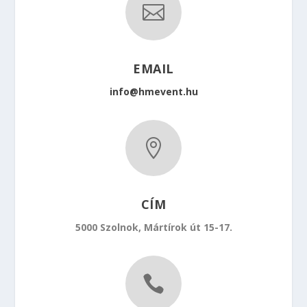

EMAIL
info@hmevent.hu

CÍM
5000 Szolnok, Mártírok út 15-17.
