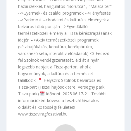
hazai ízekkel, hangulatos "Borutca" , "Maláta tér"
-->Gyermek- és családi programok -->Fényfestés
-->Parkmozi -->Irodalmi és kulturális élmények a
belváros több pontján -->Egyedülálló
természetközeli élmény a Tisza kérészrajzásának
idején -->Aktív természetközeli programok
(sétahajókázás, kenutúra, kerékpártúra,
városnéző séta, interaktív előadások) <3 Fedezd
fel Szolnok vendégszeretetét, éld át a nyár
legszebb napjait a Tisza-parton, ahol a
hagyományok, a kultúra és a természet
találkozik!
Helyszín: Szolnok belvárosa és
Tisza-part (Tiszai hajósok tere, Verseghy park,
Tisza park)
Időpont: 2025.06.17-21. További
információkért kövesd a fesztivál hivatalos
oldalát és közösségi felületeit!
www.tiszaviragfesztival.hu