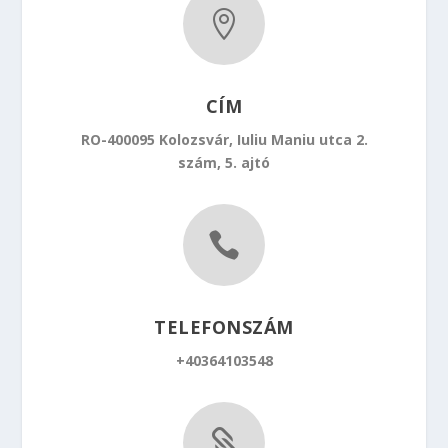

CÍM
RO-400095 Kolozsvár, Iuliu Maniu utca 2.
szám, 5. ajtó

TELEFONSZÁM
+40364103548
