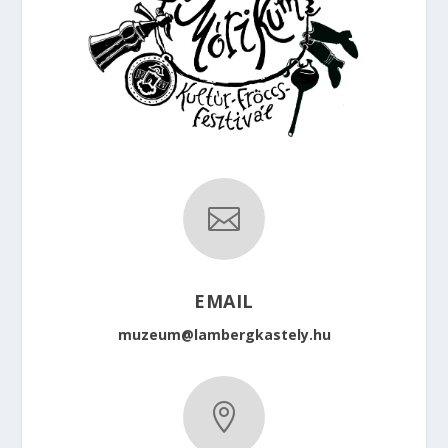

EMAIL
muzeum@lambergkastely.hu
