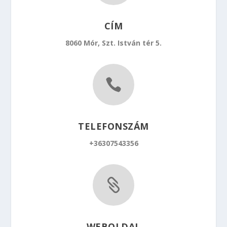
CÍM
8060 Mór, Szt. István tér 5.

TELEFONSZÁM
+36307543356

WEBOLDAL