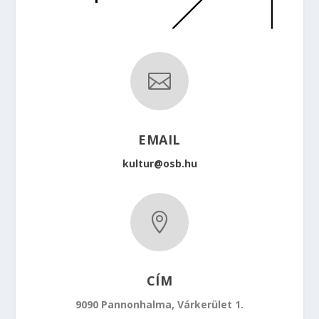

EMAIL
kultur@osb.hu

CÍM
9090 Pannonhalma, Várkerület 1.