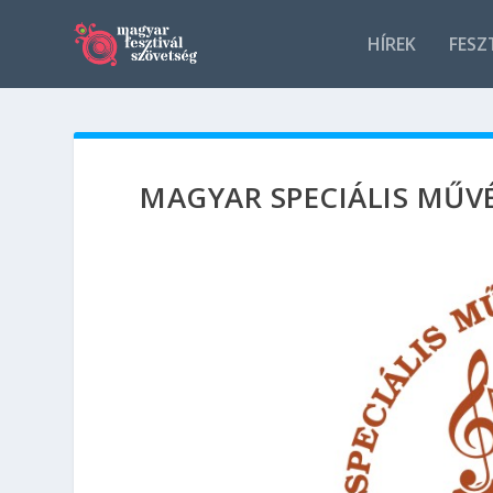
HÍREK
FESZ
MAGYAR SPECIÁLIS MŰV