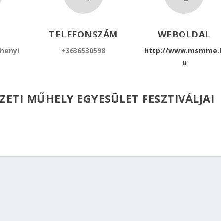
TELEFONSZÁM
WEBOLDAL
chenyi
+3636530598
http://www.msmme.
u
ZETI MŰHELY EGYESÜLET FESZTIVÁLJAI