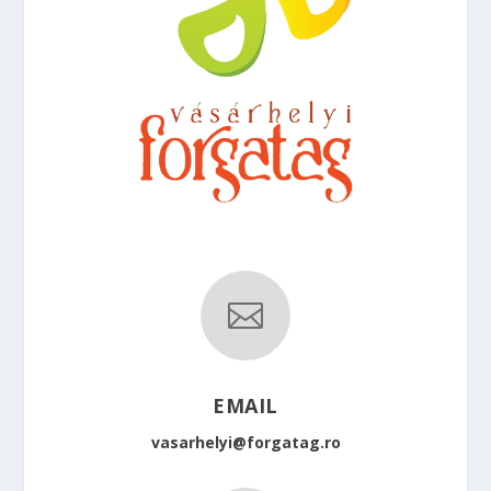

EMAIL
vasarhelyi@forgatag.ro