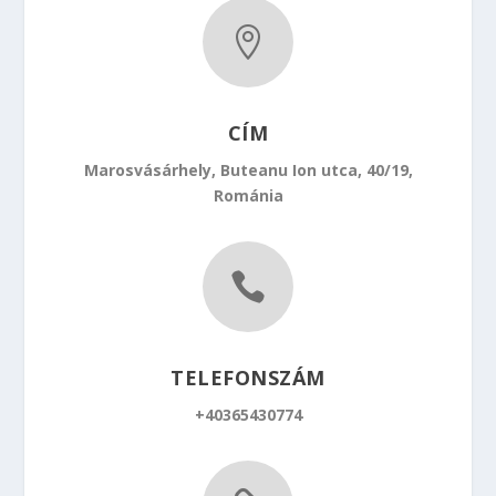

CÍM
Marosvásárhely, Buteanu Ion utca, 40/19,
Románia

TELEFONSZÁM
+40365430774