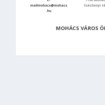
mailmohacs@mohacs
Széchenyi té
.hu
MOHÁCS VÁROS Ö