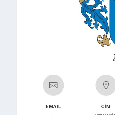


EMAIL
CÍM
E-
7700 Mohác