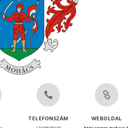


TELEFONSZÁM
WEBOLDAL
s,
+3669505500
http://www.mohacs.