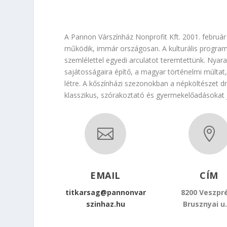
A Pannon Várszínház Nonprofit Kft. 2001. február
működik, immár országosan. A kulturális programk
szemlélettel egyedi arculatot teremtettünk. Ny
sajátosságaira építő, a magyar történelmi múltat
létre. A kőszínházi szezonokban a népköltészet 
klasszikus, szórakoztató és gyermekelőadásokat 


EMAIL
CÍM
titkarsag@pannonvar
8200 Veszpr
szinhaz.hu
Brusznyai u.