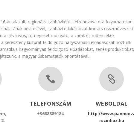
 16-án alakult, regionális színházként. Létrehozása óta folyamatosan
ínálatának bővítésével, színházi edukációval, kortárs összművészeti
aranta látványos, tömegeket mozgató, a várak és műemlékek
, a keresztény kultúrát feldolgozó nagyszabású előadásokat hoztunk
dramatikus hagyományait feldolgozó előadásokat, zenés produkciókat
játszunk, a magyar ősbemutatók prioritásával.


TELEFONSZÁM
WEBOLDAL
ém,
+3688889184
http://www.pannonv
 2.
rszinhaz.hu