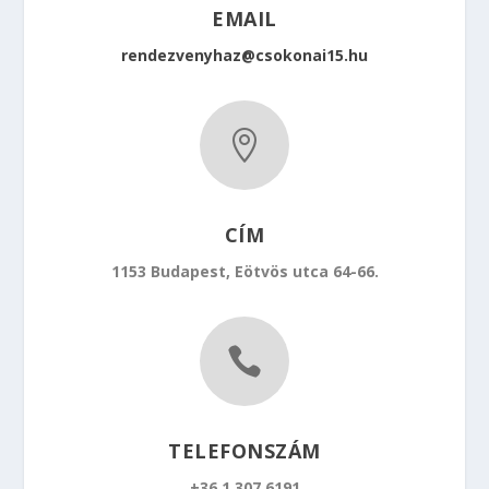
EMAIL
rendezvenyhaz@csokonai15.hu

CÍM
1153 Budapest, Eötvös utca 64-66.

TELEFONSZÁM
+36 1 307 6191