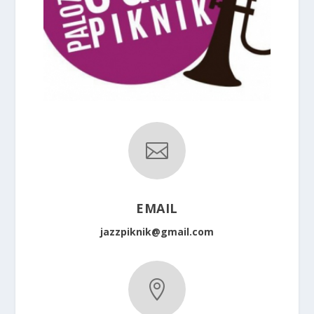

EMAIL
jazzpiknik@gmail.com
