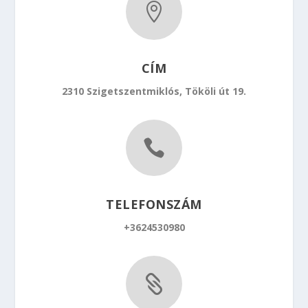

CÍM
2310 Szigetszentmiklós, Tököli út 19.

TELEFONSZÁM
+3624530980
