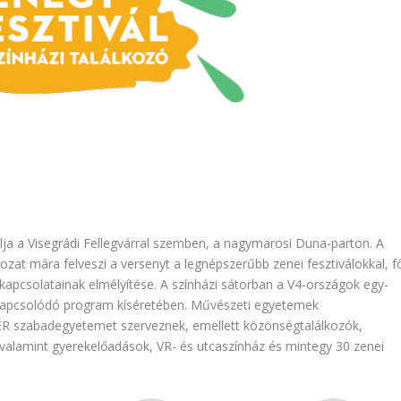
lja a Visegrádi Fellegvárral szemben, a nagymarosi Duna-parton. A
rozat mára felveszi a versenyt a legnépszerűbb zenei fesztiválokkal, f
 kapcsolatainak elmélyítése. A színházi sátorban a V4-országok egy-
 kapcsolódó program kíséretében. Művészeti egyetemek
R szabadegyetemet szerveznek, emellett közönségtalálkozók,
valamint gyerekelőadások, VR- és utcaszínház és mintegy 30 zenei