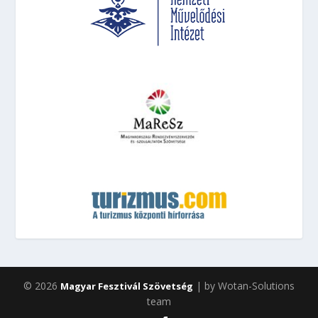
© 2026
| by Wotan-Solutions
Magyar Fesztivál Szövetség
team