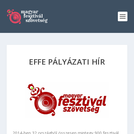
EFFE PÁLYÁZATI HÍR
2014-ben 32 országból összesen mintegy 900 fesztivál