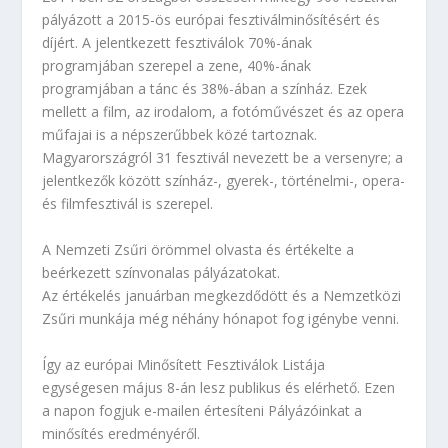
pályázott a 2015-ös európai fesztiválminősítésért és
díjért. A jelentkezett fesztiválok 70%-ának
programjában szerepel a zene, 40%-ának
programjában a tánc és 38%-ában a színház. Ezek
mellett a film, az irodalom, a fotóművészet és az opera
műfajai is a népszerűbbek közé tartoznak.
Magyarországról 31 fesztivál nevezett be a versenyre; a
jelentkezők között színház-, gyerek-, történelmi-, opera-
és filmfesztivál is szerepel.
A Nemzeti Zsűri örömmel olvasta és értékelte a
beérkezett színvonalas pályázatokat.
Az értékelés januárban megkezdődött és a Nemzetközi
Zsűri munkája még néhány hónapot fog igénybe venni.
Így az európai Minősített Fesztiválok Listája
egységesen május 8-án lesz publikus és elérhető. Ezen
a napon fogjuk e-mailen értesíteni Pályázóinkat a
minősítés eredményéről.