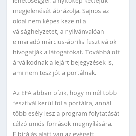
lehetőséggel: a nyitókép kettejük
megjelenését ábrázolja. Sajnos az
oldal nem képes kezelni a
válsághelyzetet, a nyilvánvalóan
elmaradó március-április fesztiválok
hívogatják a látogatókat. Továbbá ott
árválkodnak a lejárt bejegyzések is,
ami nem tesz jót a portálnak.
Az EFA abban bízik, hogy minél több
fesztivál kerül föl a portálra, annál
több esély lesz a program folytatását
célzó uniós források megnyílására.
Elbírálás alatt van az evégett