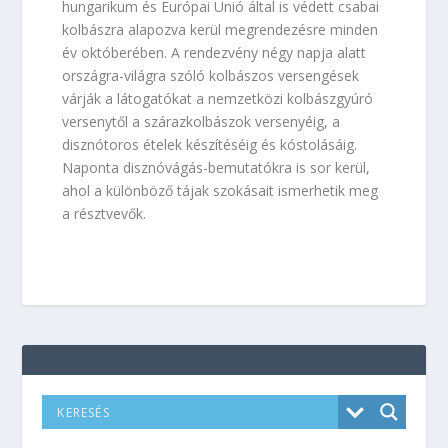
hungarikum és Európai Unió által is védett csabai
kolbászra alapozva kerül megrendezésre minden
év októberében. A rendezvény négy napja alatt
országra-világra szóló kolbászos versengések
várják a látogatókat a nemzetközi kolbászgyúró
versenytől a szárazkolbászok versenyéig, a
disznótoros ételek készítéséig és kóstolásáig.
Naponta disznóvágás-bemutatókra is sor kerül,
ahol a különböző tájak szokásait ismerhetik meg
a résztvevők.