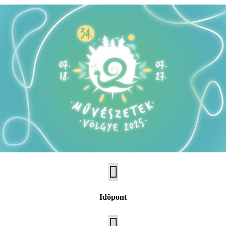

Időpont
