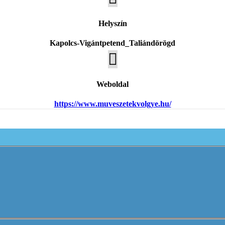
Helyszín
Kapolcs-Vigántpetend_Taliándörögd

Weboldal
https://www.muveszetekvolgye.hu/