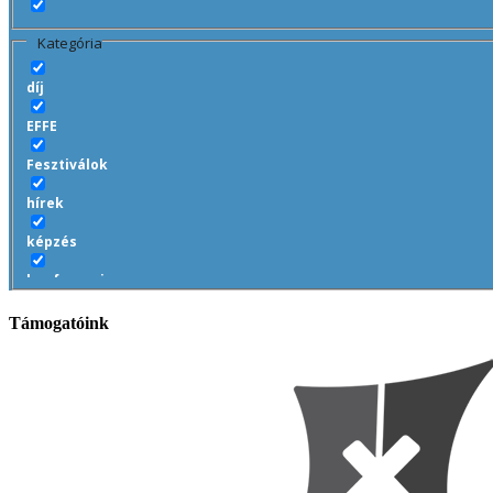
Kategória
díj
EFFE
Fesztiválok
hírek
képzés
konferencia
koronavírus
Támogatóink
minősítés
NKA
sajtó
tagozatok