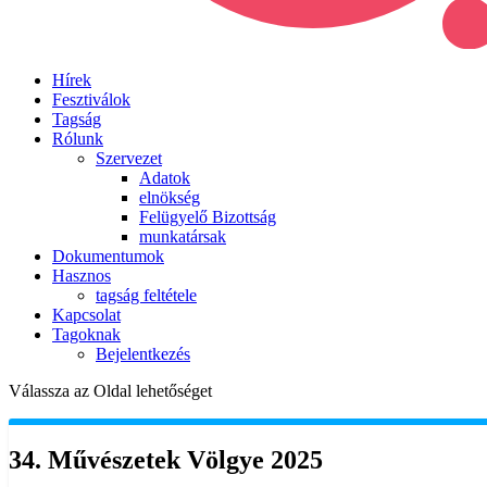
Hírek
Fesztiválok
Tagság
Rólunk
Szervezet
Adatok
elnökség
Felügyelő Bizottság
munkatársak
Dokumentumok
Hasznos
tagság feltétele
Kapcsolat
Tagoknak
Bejelentkezés
Válassza az Oldal lehetőséget
34. Művészetek Völgye 2025