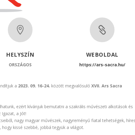


HELYSZÍN
WEBOLDAL
ORSZÁGOS
https://ars-sacra.hu/
indítjuk a
2023. 09. 16-24.
között megvalósuló
XVII. Ars Sacra
ólhatunk, ezért kívánjuk bemutatni a szakrális művészeti alkotások és
Igazat, a Jót!
kincseiből, nagy magyar művészek, nagyreményű fiatal tehetségek, híre
l, hogy kissé szebbé, jobbá tegyük a világot.