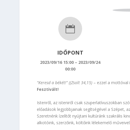

IDŐPONT
2023/09/16 15:00 – 2023/09/24
00:00
“Keresd a békét!” ((Zsolt 34,15)
– ezzel a mottóval 
Fesztivált!
Istenről, az isteniről csak szuperlatívuszokban sz
előadások legjobbjainak segítségével a Szépet, az 
Szeretnénk ízelítőt nyújtani kultúránk szakrális 
alkotóink, szerzőink, költőink lélekemelő műveive