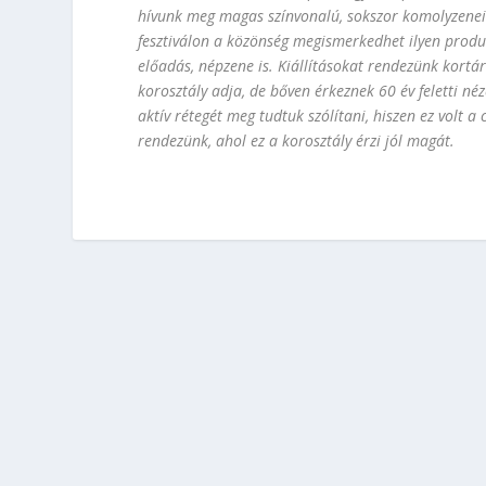
hívunk meg magas színvonalú, sokszor komolyzenei
fesztiválon a közönség megismerkedhet ilyen produk
előadás, népzene is. Kiállításokat rendezünk kortá
korosztály adja, de bőven érkeznek 60 év feletti né
aktív rétegét meg tudtuk szólítani, hiszen ez volt 
rendezünk, ahol ez a korosztály érzi jól magát.