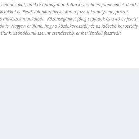
 előadásokat, amikre önmagában talán kevesebben jönnének el, de itt 
ciókkal is. Fesztiválunkon helyet kap a jazz, a komolyzene, prózai
rs művészek munkáiból. Közönségünket főleg családok és a 40 év feletti
zők is. Nagyon örülünk, hogy a középkorosztály és az idősebb korosztály
a célunk. Szándékunk szerint csendesebb, emberléptékű fesztivált