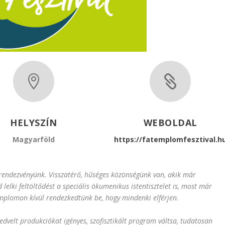


HELYSZÍN
WEBOLDAL
Magyarföld
https://fatemplomfesztival.h
rendezvényünk. Visszatérő, hűséges közönségünk van, akik már
lki feltöltődést a speciális ökumenikus istentisztelet is, most már
mplomon kívül rendezkedtünk be, hogy mindenki elférjen.
dvelt produkciókat igényes, szofisztikált program váltsa, tudatosan