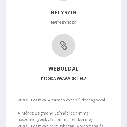
HELYSZÍN
Nyíregyháza

WEBOLDAL
https://www.vidor.eu/
VIDOR Fesztivál – minden évben újdonságokkal
A Móricz Zsigmond Színház idén immár
huszonnegyedik alkalommal rendezi meg a
VIDOR Fesztivált Nyíregyházán. A VIdámság és