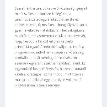
Szeretnénk a táncot kedvelő közönség igényeit
minél szélesebb körben kielégíteni, a
táncművészetet egyre inkább ismertté és
kedvelté tenni, új nézőket – hangsúlyozottan a
gyermekeket és fiatalokat is – becsalogatni a
nézőtérre, megismertetni velük a tánc nyelvét,
hogy később a táncot értő és kedvelő,
színházlátogató felnőttekké váljanak. Ebből a
programsorozatból nem csupán a közönség
profitálhat, saját vendég táncművészeink
számára egyaránt szakmai fejlődést jelent. Ez
egyedülálló kezdeményezés, hiszen a Dunától
keletre, országos szinten több, mint tízéves
múlttal rendelkező egyetlen ilyen volumenű
professzionális táncesemény.