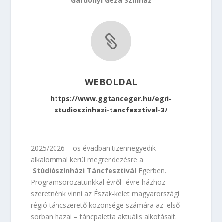
Gárdonyi Géza Színház

WEBOLDAL
https://www.ggtanceger.hu/egri-
studioszinhazi-tancfesztival-3/
2025/2026 – os évadban tizennegyedik
alkalommal kerül megrendezésre a
Stúdiószínházi Táncfesztivál
Egerben.
Programsorozatunkkal évről- évre házhoz
szeretnénk vinni az Észak-kelet magyarországi
régió táncszerető közönsége számára az első
sorban hazai – táncpaletta aktuális alkotásait.