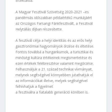
Értéktárba.
A Magyar Fesztivál Szövetség 2020-2021 –es
pandémiás időszakban példaértékű munkájáért
az Országos Farsangi Fánkfesztivált, a Fesztivál
Helytállás díjban részesítette.
A fesztivál célja a helyi identitás és az erős helyi
gasztronómiai hagyományok őrzése és éltetése.
Fontos továbbá a hungarikumok, a turisztikai és
minőségi kultúra értékeinek megismertetése és
ezen értékek felébresztése valamint megőrzése.
Felhasználjuk a 21. század technikai vívmányait,
melynek segítségével könnyebben jutathatjuk el
az információkat illetve, melyek segítségével
felhívhatjuk a figyelmet
a fesztiválra a fiatalabb generáció körében is.