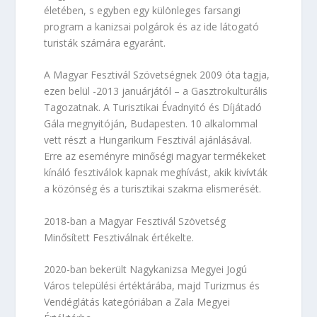
életében, s egyben egy különleges farsangi
program a kanizsai polgárok és az ide látogató
turisták számára egyaránt.
A Magyar Fesztivál Szövetségnek 2009 óta tagja,
ezen belül -2013 januárjától – a Gasztrokulturális
Tagozatnak. A Turisztikai Évadnyitó és Díjátadó
Gála megnyitóján, Budapesten. 10 alkalommal
vett részt a Hungarikum Fesztivál ajánlásával.
Erre az eseményre minőségi magyar termékeket
kínáló fesztiválok kapnak meghívást, akik kivívták
a közönség és a turisztikai szakma elismerését.
2018-ban a Magyar Fesztivál Szövetség
Minősített Fesztiválnak értékelte.
2020-ban bekerült Nagykanizsa Megyei Jogú
Város települési értéktárába, majd Turizmus és
Vendéglátás kategóriában a Zala Megyei