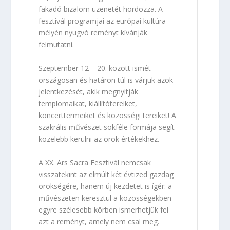
fakadó bizalom üzenetét hordozza. A
fesztivál programjai az európai kultúra
mélyén nyugvó reményt kívánják
felmutatni.
Szeptember 12 – 20. között ismét
országosan és határon túl is várjuk azok
jelentkezését, akik megnyitják
templomaikat, kiállítótereiket,
koncerttermeiket és közösségi tereiket! A
szakrális művészet sokféle formája segít
közelebb kerülni az örök értékekhez.
A XX. Ars Sacra Fesztivál nemcsak
visszatekint az elmúlt két évtized gazdag
örökségére, hanem új kezdetet is ígér: a
művészeten keresztül a közösségekben
egyre szélesebb körben ismerhetjük fel
azt a reményt, amely nem csal meg.