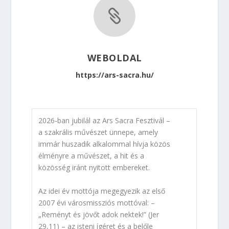

WEBOLDAL
https://ars-sacra.hu/
2026-ban jubilál az Ars Sacra Fesztivál –
a szakrális művészet ünnepe, amely
immár huszadik alkalommal hívja közös
élményre a művészet, a hit és a
közösség iránt nyitott embereket.
Az idei év mottója megegyezik az első
2007 évi városmissziós mottóval: –
„Reményt és jövőt adok nektek!” (Jer
29,11) – az isteni ígéret és a belőle